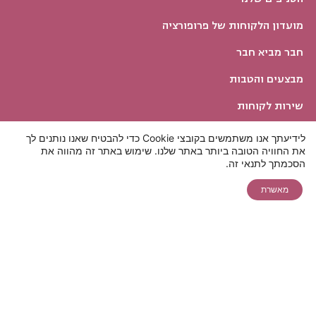
מועדון הלקוחות של פרופורציה
חבר מביא חבר
מבצעים והטבות
שירות לקוחות
חייגו 5599*
לידיעתך אנו משתמשים בקובצי Cookie כדי להבטיח שאנו נותנים לך
את החוויה הטובה ביותר באתר שלנו. שימוש באתר זה מהווה את
הצהרת נגישות
תאמו לעצמכם
להצעת מחיר
יצירת קשר
הסכמתך לתנאי זה.
צ'אט
ייעוץ בקליק
אונליין ללייזר
מאשרת
שיחת ייעוץ
שירות לקוחות
הסרת שיער
טיפולי אסתטיקה
ניתוחים פלסטיים