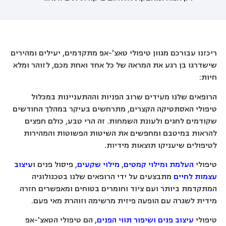
ריכזנו עבורכם מגוון טיפולי טאצ'-אפ מתקדמים, יעילים ומהירים
שישדרגו בן רגע את המראה של כל אחד ואחת מכם, לזוהר ומלא
חיות:
הרופאים שלנו מעידים שרוב הפניות וההתעניינות במכלול
טיפולי האסתטיקה הקצרים, מתרחשים בעיקר במהלך החודשים
שקודמים לחגים ולעונת השמחות. זה הרי טבע, כולם חפצים
להראות במיטבם ומחפשים את השיטות הפשוטות והמהירות
לטיפולים שיעניקו תוצאות מידיות.
טיפולי
העלמת ומילוי קמטים
,
מילוי שקעים
, פיסול פנים ו
עיצוב
עצמות לחיים
מתבצעים על ידי הרופאים שלנו בטכנולוגיה
המתקדמת ביותר ועם ציוד וחומרים בטוחים ומאפשרים חזרה
מידית לשגרה עם הופעה פיזית מרשימה וזוהרת מאי פעם.
טיפולי
עיצוב פנים ושיפור תווי הפנים
, הם טיפולי הטאצ'-אפ