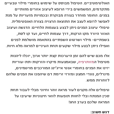
האולטימטיביים. הטיפול מבוסס על שימוש בחומרי מילוי טבעיים
מתקדמים, המשמשים בידי הרופא לעיצוב אזורים מהותיים
בפנים. החומר מוחדר בצורה מבוקרת ובכמויות מזעריות על מנת
לאפשר לרופא לעצב את התוצאה הרצויה בצורה האופטימלית.
טיפולי עיצוב הפנים ניתן לבצע בעצמות הלחיים: הדגשה ועיצוב
האזור היורד מקו הרקות, דרך עצמות לחיים, ועד קו לסת,
בשפתיים- מילוי ושרטוט השפתיים בהתאמה מושלמת לפנים
ואפילו ניתן לבצע מילוי שקעים תחת העיניים למראה מלא חיות.
אלו מכם שיש להם זמן היערכות קצת יותר ארוך, יוכלו ליהנות
מטיפול ה
מזותרפיה
, שבאמצעות מיקרו-הזרקות-תת-עוריות
יזינו את הפנים בחומרי אנטי אייג'ינג המורכבים מויטמינים,
מינרלים, נוגדי חמצון ומזרזי זרימת דם שיהפכו את הפנים שלהם
לזוהרות ממש.
טיפולים אלה מקנים לעור מראה זוהר וחיוני מבלי לעבור תחת
סכין המנתח ובלי לחוות תופעות לוואי חיצוניות שיעיבו על
המראה שלכם בערב החג!
דגש חשוב: