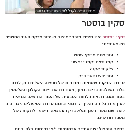
סקין בוסטר
סקין בוסטר
הינו טיפול מהיר למיצוק ושיפור מרקם העור המשפר
משמעותית:
עור פגום מנזקי שמש
קמטוטים וקמטי עישון
צלקות אקנה
עור יבש וחסר ברק
סדרת הזרקות שטחיות ומדודות של חומצה היאלורונית, לרוב
בלתי מצולבת בריכוז נמוך, מעודדת את ייצור הקולגן והאלסטין
בעור ומגבירה את הלחות הטבעית של העור. התוצאה הנראית
לעין מתקבלת בתהליך הדרגתי ובתום סדרת הטיפולים ניכר יהיה
להתרשם מעור רענן ומלא ברק והתוצאה תישמר לתקופה של
מספר חודשים.
בסיום הטיפול יש לעיתים אדמומיות ו/או נפיחות קלה. ביום