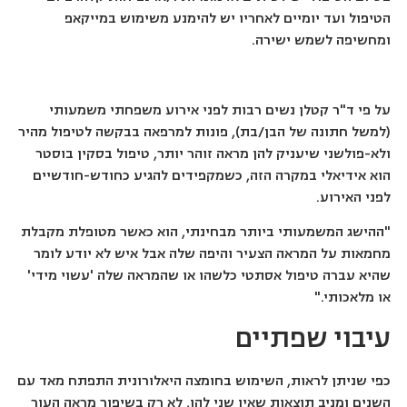
הטיפול ועד יומיים לאחריו יש להימנע משימוש במייקאפ
ומחשיפה לשמש ישירה.
על פי ד"ר קטלן נשים רבות לפני אירוע משפחתי משמעותי
(למשל חתונה של הבן/בת), פונות למרפאה בבקשה לטיפול מהיר
ולא-פולשני שיעניק להן מראה זוהר יותר, טיפול בסקין בוסטר
הוא אידיאלי במקרה הזה, כשמקפידים להגיע כחודש-חודשיים
לפני האירוע.
"ההישג המשמעותי ביותר מבחינתי, הוא כאשר מטופלת מקבלת
מחמאות על המראה הצעיר והיפה שלה אבל איש לא יודע לומר
שהיא עברה טיפול אסתטי כלשהו או שהמראה שלה 'עשוי מידי'
או מלאכותי."
עיבוי שפתיים
כפי שניתן לראות, השימוש בחומצה היאלורונית התפתח מאד עם
השנים ומניב תוצאות שאין שני להן, לא רק בשיפור מראה העור