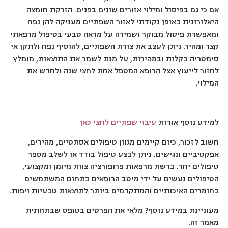
אם כי גם בפיסול ומילוי אזורים שונים בפנים. הזרקת חומצה
היאלורונית באופן נקודתי לאזור השפתיים מעניקה להן נפח
ומאפשרת פיסול מבוקר ושמירה על מראה טבעי בטיפול מרפאתי
קצר ומהיר. ניתן לעצב את צורת השפתיים, להוסיף נפח ולתקן אי
סימטריה בקלות ובמהירות, על מנת לשמר את התוצאות, מומלץ
לחזור לייעוץ אצל הרופא המטפל אחת לחצי שנה ולחדש את
המילוי.
למידע נוסף אודות
עיבוי שפתיים לחצי כאן
חשוב לזכור, כיום קיימים מגוון טיפולים אסתטיים, מהירים,
אפקטיביים ונגישים. ניתן לבצע טיפול בודד או לשלב מספר
טיפולים יחד. ברשת מרפאות פרופורציה צוות מיומן ומקצועי,
הטיפולים נעשים על ידי מיטב הרופאים בתחום המשתמשים
בחומרים האיכותיים והמתקדמים ביותר לתוצאות טבעיות ויפות.
מעוניינת במידע נוסף? מלאי את הפרטים בטופס שבתחתית
מאמר זה.