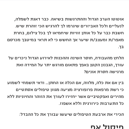
אוטוטו הערב הגדול וההתרגשות בשיאה. כבר דאגת לשמלה,
לנעליים ולכל האביזרים שיגרמו לך להרגיש הכי זוהרת שיש.
חשבת כבר על כל אותן זוויות שיחמיאו לך בכל צילום, בחרת
מאפר/ת ומעצב/ת שיער אך החשש כי לא תראי במיטבך מכרסם
בך.
הלחץ מהעבודה, חוסר השינה וההכנות לאירוע הגדול ניכרים על
עורך, הגבנון הקטן באפך פתאום מורגש יתר על המידה ואת
מרגישה חסרת אונים?
בין אם את כלה, מלווה, אם הכלה או החתן… ודאי תשמחי לשמוע
כי רשת מרפאות פרופורציה מציעה מגוון טיפולים אסתטיים
מהירים ואפקטיביים אשר יחזירו לעורך את הזוהר והחיוניות ללא
כל התערבות כירורגית וללא אשפוז.
הכירי את ארבעת הטיפולים שיעשו עבורך את כל ההבדל:
פיסול אף