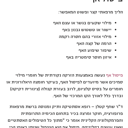
הליך מרפאתי קצר ופשוט המאפשר:
מילוי שקעים בגשר או עצם האף
יישור או טשטוש גבנון באף
מילוי אזורי בהם חסרה רקמה
הרמה של קצה האף
שיפור שיפוע האף
איזון חוסר סימטריה באף
פיסול אף
נעשה באמצעות הזרקה נקודתית של חומרי מילוי
סמיכים אשר מיועדים לפיסול האף, בעיקר חומצה היאלורונית או
חומרים על בסיס קלציום, לרוב בעזרת קנולה (צינורית דקיקה)
ובדרך כלל לאורך הקו המרכזי של האף.
ד"ר שחף קטלן – רופא אסתטיקה ותיק ומנוסה ברשת מרפאות
פרופורציה, חוקר ומרצה בכיר בתחום הכימיה התרופתית
והפרמקולוגיה הקלינית אומר כי "מתוך כל הטיפולים האסתטיים
שאנו עושים בקליניקה, פיסול אף הוא הטיפול שנותן באופן הכי