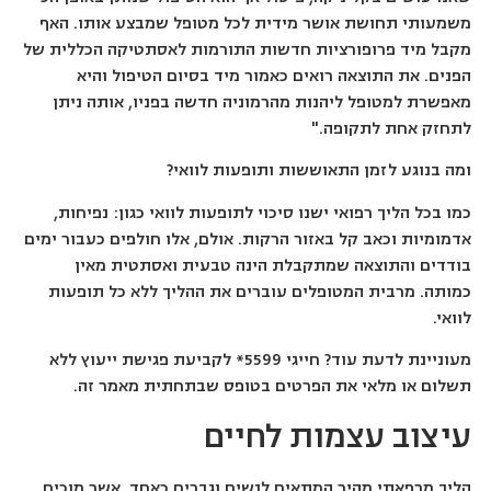
משמעותי תחושת אושר מידית לכל מטופל שמבצע אותו. האף
מקבל מיד פרופורציות חדשות התורמות לאסתטיקה הכללית של
הפנים. את התוצאה רואים כאמור מיד בסיום הטיפול והיא
מאפשרת למטופל ליהנות מהרמוניה חדשה בפניו, אותה ניתן
לתחזק אחת לתקופה."
ומה בנוגע לזמן התאוששות ותופעות לוואי?
כמו בכל הליך רפואי ישנו סיכוי לתופעות לוואי כגון: נפיחות,
אדמומיות וכאב קל באזור הרקות. אולם, אלו חולפים כעבור ימים
בודדים והתוצאה שמתקבלת הינה טבעית ואסתטית מאין
כמותה. מרבית המטופלים עוברים את ההליך ללא כל תופעות
לוואי.
מעוניינת לדעת עוד? חייגי 5599* לקביעת פגישת ייעוץ ללא
תשלום או מלאי את הפרטים בטופס שבתחתית מאמר זה.
עיצוב עצמות לחיים
הליך מרפאתי מהיר המתאים לנשים וגברים כאחד, אשר מוכיח