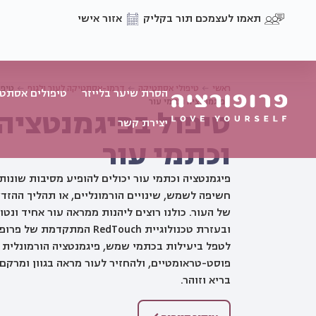
תאמו לעצמכם תור בקליק
אזור אישי
ראשי
טיפולי אסתטיקה
דרמו-אסתטיקה לעור ולגוף
טיפו
הסרת שיער בלייזר
טיפולים אסתטי
בפיגמנטציה וכתמי עור
טיפול בפיגמנטציה
יצירת קשר
וכתמי עור
פיגמנטציה וכתמי עור יכולים להופיע מסיבות שונות
חשיפה לשמש, שינויים הורמונליים, או תהליך ההזד
של העור. כולנו רוצים ליהנות ממראה עור אחיד ונטו
ובעזרת טכנולוגיית RedTouch המתקדמת 
לטפל ביעילות בכתמי שמש, פיגמנטציה הורמונלית 
פוסט-טראומטיים, ולהחזיר לעור מראה בגוון ומרקם 
בריא וזוהר.