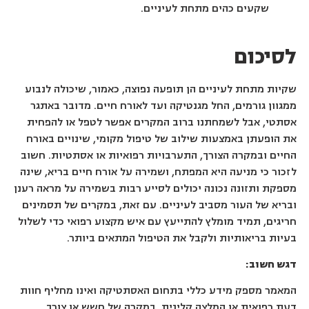
שקעים כהים מתחת לעיניים.
לסיכום
שקיות מתחת לעיניים הן תופעה נפוצה, כאמור, שיכולה לנבוע
ממגוון גורמים, החל מגנטיקה ועד לאורח חיים. מדובר באתגר
אסתטי, אבל לשמחתנו ברוב המקרים אפשר לטפל או להפחית
את הופעתן באמצעות שילוב של טיפול מקומי, שינויים באורח
החיים ובמקרה הצורך, התערבויות רפואיות או אסתטיות. חשוב
לזכור כי מניעה היא המפתח, ושמירה על אורח חיים בריא, שינה
מספקת ותזונה נכונה יכולים לסייע רבות בשמירה על מראה רענן
ובריא של העור מסביב לעיניים. עם זאת, במקרים של תסמינים
חריגים, תמיד מומלץ להתייעץ עם איש מקצוע רפואי כדי לשלול
בעיות בריאותיות ולקבל את הטיפול המתאים ביותר.
דגש חשוב:
המאמר מספק מידע כללי בתחום האסתטיקה ואינו מחליף חוות
דעת רפואית או המלצה קלינית. במקרה של חשש או צורך