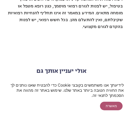
בטיפול, יש לפנות לגורם רפואי מוסמך, כגון רופא מטפל או
מומחה מתאים. המידע במאמר זה אינו תחליף להנחיות רפואיות
שקיבלתם, ואין להתעלם מהן. בכל חשש רפואי, יש לפנות
בהקדם לגורם מקצועי.
אולי יעניין אותך גם
לידיעתך אנו משתמשים בקובצי Cookie כדי להבטיח שאנו נותנים לך
את החוויה הטובה ביותר באתר שלנו. שימוש באתר זה מהווה את
תאמו לעצמכם
להצעת מחיר
יצירת קשר
הסכמתך לתנאי זה.
צ'אט
ייעוץ בקליק
אונליין ללייזר
מאשרת
שיחת ייעוץ
שירות לקוחות