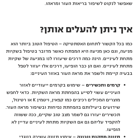
שאפשר לנקוט לשיפור בריאות העור ומראהו.
איך ניתן להעלים אותן?
כמו בכל הקשור לתחום האסתטיקה – הטיפול הטוב ביותר הוא
מניעה, וגם כאן מניעה היא המפתח כאשר מדובר בטיפול בשקיות
מתחת לעיניים. הינה כמה דרכים שיעזרו לנו במניעה של שקיות
מתחת לעיניים. ואם הן כבר הופיעו, דרכים אלו יעזור לטפל
בבעיה קיימת ולשפר את מראה העור באזור העיניים:
קרמים ותכשירים
– שימוש בקרמים ייעודיים לאזור
העיניים עשוי לסייע בהפחתת מראה השקיות. כדאי לחפש
מוצרים המכילים רכיבים כמו קפאין, ויטמין K או רטינול,
שידועים ביעילותם בהפחתת נפיחות ובשיפור מראה העור.
תכשירים יעזרו גם לשמר מצב טוב שקיים, ככה ששווה
להקפיד עליהם גם אם השקיות מתחת לעיניים עדיין לא
הופיעו.
תזונה מתקנת ונכונה
– אימוץ תזונה עשירה בנוגדי