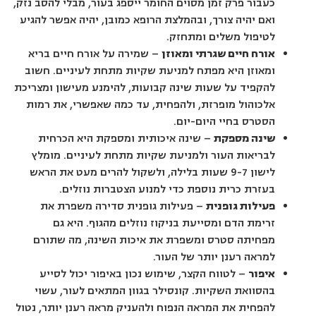
כעבור פרק זמן מסוים החומר ייספג בעור, מבלי להסב נזק,
ואם יהיה צורך, ובהמלצת הרופא כמובן, יהיה אפשר להגיע
לטיפול משלים ומתחזק.
אורח חיים שגרתי ומאוזן
– שמירה על אורח חיים בריא
ומאוזן היא מפתח למניעת שקיות מתחת לעיניים. חשוב
להקפיד על שעות שינה קבועות, להימנע מעישון ומצריכת
אלכוהול מופרזת, ולהפחית, עד כמה שאפשרי, את רמות
הסטרס בחיי היום-יום.
שינה מספקת
– שינה איכותית ומספקת היא הכרחית
לבריאות העור ולמניעת שקיות מתחת לעיניים. מומלץ
לישון 9-7 שעות בלילה, ולשקול להרים מעט את הראש
בעזרת כרית נוספת כדי למנוע הצטברות נוזלים.
פעילות גופנית
– פעילות גופנית סדירה משפרת את
זרימת הדם ומסייעת בניקוז נוזלים מהגוף. היא גם
מפחיתה סטרס ומשפרת את איכות השינה, מה שתורם
למראה רענן יותר של העור.
איפור
– לטווח הקצר, שימוש נכון באיפור יכול לסייע
בהסוואת השקיות. קונסילר בגוון המתאים לעור, עשוי
להפחית את המראה הנפוח ולהעניק מראה רענן יותר, נטול