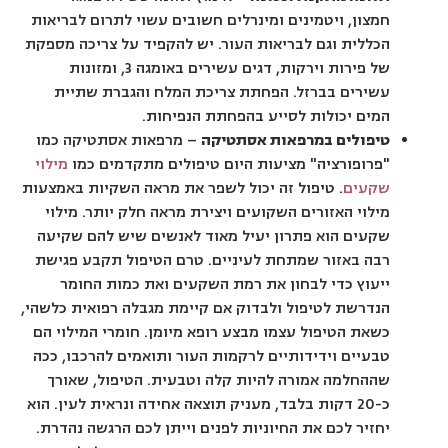
חמצון, ויטמינים ומינרלים חשובים עשוי לתרום לבריאות
הכללית וגם לבריאות העור. יש להקפיד על צריכה מספקת
של פירות וירקות, דגים עשירים באומגה 3, ומזונות
עשירים בברזל. הפחתת צריכת המלח והגברת שתיית
המים יכולות לסייע בהפחתת הנפיחות.
טיפולים במרפאות אסתטיקה
– מרפאות אסתטיקה כמו
"פרופורציה" מציעות היום טיפולים מתקדמים כמו
מילוי
שקעים
. טיפול זה יכול לשפר את מראה השקיות באמצעות
מילוי האזורים השקועים ויצירת מראה חלק יותר. מילוי
שקעים הוא פתרון יעיל מאוד לאנשים שיש להם שקיעה
רבה באזור שמתחת לעיניים. טרם הטיפול תקבע פגישת
ייעוץ כדי לבחון את רמת השקעים ואת כמות החומר
הנדרשת לטיפול ולבדוק אם קיימת מגבלה רפואית כלשהי,
כשאת הטיפול עצמו מבצע רופא מיומן. חומרי המילוי הם
טבעיים וידידותיים לרקמות העור ותואמים להרכבו, ככה
שההחלמה אמורה להיות קלה וטבעית. הטיפול, שאורך
כ-20 דקות בלבד, מעניק תוצאה אחידה ונראית לעין. הוא
יחזיר לכם את החיוניות לפנים וייתן לכם הרגשה נהדרת.