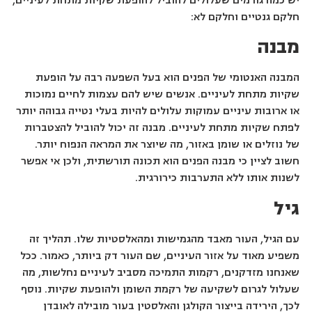
יש כמה גורמים שעלולים להוביל להופעת שקיות מתחת לעיניים,
חלקם גנטיים וחלקם לא:
מבנה
המבנה האנטומי של הפנים הוא בעל השפעה רבה על הופעת
שקיות מתחת לעיניים. אנשים שיש להם עצמות לחיים נמוכות
או ארובות עיניים עמוקות עלולים להיות בעלי נטייה גבוהה יותר
לפתח שקיות מתחת לעיניים. מבנה זה יכול להוביל להצטברות
של נוזלים או שומן באזור, מה שיוצר את המראה הנפוח יותר.
חשוב לציין כי מבנה הפנים הוא תכונה תורשתית, ולכן אי אפשר
לשנות אותו ללא התערבות כירורגית.
גיל
עם הגיל, העור מאבד מהגמישות ומהאלסטיות שלו. תהליך זה
משפיע מאוד על אזור העיניים, שם העור דק ביותר, כאמור. ככל
שאנחנו מזדקנים, רקמות התמיכה מסביב לעיניים נחלשות, מה
שעלול לגרום לשקיעה של רקמת השומן ולהופעת שקיות. נוסף
לכך, הירידה בייצור הקולגן והאלסטין בעור מובילה לאובדן