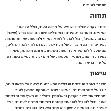
מתחת לעיניים.
תזונה
תזונה לקויה יכולה להשפיע על מראה העור, כולל על אזור
העיניים. חוסר בוויטמינים ובמינרלים חשובים, כמו ברזל (שיכול
לגרום לאנמיה), יכול להוביל למראה עייף ולהופעת שקיות מתחת
לעיניים. צריכה מוגברת של מלח יכולה לגרום לגוף לאגור נוזלים,
מה שעלול להחמיר את הופעת השקיות. תזונה מאוזנת, עשירה
בפירות וירקות, ושתייה מספקת של מים יכולות לסייע בשמירה
על עור בריא ורענן.
עישון
מדובר באחד הגורמים הגדולים המשפיעים לרעה על מראה העור,
כולל על אזור העיניים. העישון פוגע באספקת החמצן לעור
ומפחית את ייצור הקולגן והאלסטין. תהליך זה מאיץ את הזדקנות
העור ויכול להוביל להופעת קמטים ושקיות מתחת לעיניים בגיל
צעיר יותר. הפסקת עישון היא אחד הצעדים בטובים ביותר