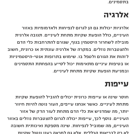
בתסמינים.
אלרגיה
אלרגיות יכולות גם הן לגרום לנפיחות ולאדמומיות באזור
העיניים, כולל הופעת שקיות מתחת לעיניים. תגובה אלרגית
מובילה לשחרור היסטמין בגוף, שגורם להתרחבות כלי הדם
ולהצטברות נוזלים. במקרה של אלרגיה עונתית או כרונית, חשוב
לזהות את הגורם ולטפל בו. שימוש בתרופות אנטי-היסטמיניות
או בטיפות עיניים מתאימות יכול לסייע בהפחתת התסמינים
ובמניעת הופעת שקיות מתחת לעיניים.
עייפות
חוסר שינה או עייפות כרונית יכולים להוביל להופעת שקיות
מתחת לעיניים. כאשר אנחנו עייפים, העור נוטה להיות חיוור
יותר, מה שמדגיש את כלי הדם מתחת לעור הדק של אזור
העיניים. נוסף לכך, עייפות יכולה לגרום להצטברות נוזלים באזור
העיניים, מה שמוביל לנפיחות. שינה מספקת ואיכותית חשובה
לא רק לבריאות הכללית, אלא גם למראה רענן ונטול שקיות