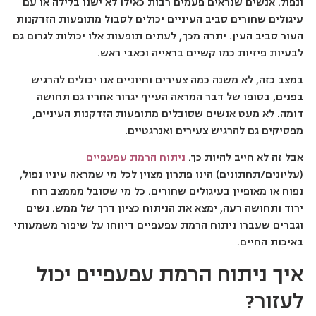
ונפול. אנשים שנראים פעמים רבות כאילו לא ישנו בלילה או עם
עיגולים שחורים סביב העיניים יכולים לסבול מתופעות הזדקנות
העור סביב העין. יתרה מכך, לעתים תופעות אלו יכולות לגרום גם
לבעיות פיזיות כמו קשיים בראייה וכאבי ראש.
במצב כזה, לא משנה כמה צעירים וחיוניים אנו יכולים להרגיש
בפנים, בסופו של דבר המראה העייף יגרור אחריו גם תחושה
דומה. לא מעט אנשים שסובלים מתופעות הזדקנות העיניים,
מפסיקים גם להרגיש צעירים ואנרגטיים.
אבל זה לא חייב להיות כך.
ניתוח הרמת עפעפיים
(עליונים/תחתונים) הינו פתרון מצוין לכל מי שמראה עיניו נפול,
נפוח או מאופיין בעיגולים שחורים. כל מי שסובל מממצב רוח
ירוד ותחושה רעה, ימצא את הניתוח כציון דרך של ממש. נשים
וגברים שעברו ניתוח הרמת עפעפיים דיווחו על שיפור משמעותי
באיכות החיים.
איך ניתוח הרמת עפעפיים יכול
לעזור?