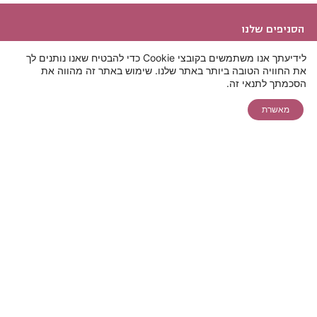
הסניפים שלנו
מועדון הלקוחות של פרופורציה
לידיעתך אנו משתמשים בקובצי Cookie כדי להבטיח שאנו נותנים לך
את החוויה הטובה ביותר באתר שלנו. שימוש באתר זה מהווה את
תאמו לעצמכם
חבר מביא חבר
להצעת מחיר
יצירת קשר
הסכמתך לתנאי זה.
צ'אט
ייעוץ בקליק
אונליין ללייזר
מבצעים והטבות
מאשרת
שיחת ייעוץ
שירות לקוחות
שירות לקוחות
חייגו 5599*
הצהרת נגישות
הסרת שיער
טיפולי אסתטיקה