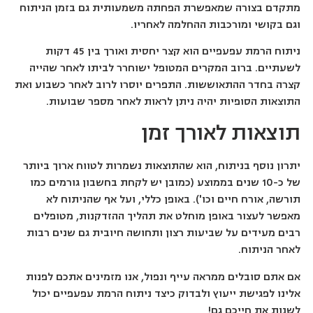
מתקדם בצורה שמאפשרת הפחתה משמעותית גם בזמן הניתוח
וגם בקושי ומורכבות ההחלמה לאחריו.
ניתוח הרמת עפעפיים הוא קצר יחסית ואורך בין 45 דקות
לשעתיים. ברוב המקרים המטופל ישוחרר לביתו לאחר שהייה
קצרה בחדר ההתאוששות. התפרים יוסרו לרוב לאחר כשבוע ואת
התוצאות הסופיות יהיה ניתן לראות לאחר מספר שבועות.
תוצאות לאורך זמן
יתרון נוסף בניתוח, הוא שהתוצאות נשמרות לטווח ארוך ביותר
של כ-10 שנים בממוצע (כמובן יש לקחת בחשבון גורמים כמו
תורשה, אורח חיים וכו'). באופן כללי, ועל אף שהניתוח לא
מאפשר לעצור באופן מוחלט את תהליך ההזדקנות, מטופלים
רבים מעידים על שביעות רצון ותחושה חיובית גם שנים רבות
לאחר הניתוח.
אם אתם סובלים ממראה עייף ונפול, אנו מזמינים אתכם לפנות
אלינו לפגישת ייעוץ ולבדוק כיצד ניתוח הרמת עפעפיים יכול
לשנות את חייכם גם!