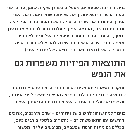
בניתוח הרמת עפעפיים, מטפלים באותן שקיות שומן, עודפי עור
והעור הרפוי. הרופא יחתוך את שקיות השומן וימתח את העור
העודף המסתיר את שדרה הראייה. כאשר העור סביב העין יהיה
מתוח ומורם שוב, המראה העייף ייעלם ויחזור להיות צעיר ורענן.
בנוסף, בהיעדר עודפי העור בעפעפיים העליונים, לא תהיה
חסימה יותר בשדה הראייה מה שיכול להביא לשיפור בראייה
ובכאבי הראש (במידה ואכן הם תוצאה של עודפי העור).
התוצאות הפיזיות משפרות גם
את הנפש
מחקרים מצאו כי מטופלים לאחר ניתוח הרמת עפעפיים נוטים
לתחושה חיובית יותר לגבי המראה החיצוני מאשר לפני הניתוח,
מה שמביא לעלייה בהערכה העצמית וברמת הביטחון העצמי.
בניגוד למה שנהוג לחשוב על ניתוחים – שהם מורכבים, ארוכים
ודורשים זמן התאוששות רב – ניתוחים פלסטיים רבים כיום,
ובכללם גם ניתוח הרמת עפעפיים, מבוצעים על ידי מכשור