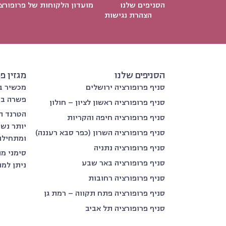
הסניפים שלנו
מועדון הלקוחות של פרופורצ
הצהרת נגישות
הסניפים שלנו
מגזין פ
סניף פרופורציה ירושלים
מכשיר בי
פשרה בת
סניף פרופורציה ראשון לציון – חולון
הטרנד ה
סניף פרופורציה חיפה והקריות
יותר נש
סניף פרופורציה השרון (כפר סבא רעננה)
ומתחילו
סניף פרופורציה נתניה
סימני מת
סניף פרופורציה באר שבע
ניתן למנ
סניף פרופורציה רחובות
סניף פרופורציה פתח תקווה – רמת גן
סניף פרופורציה תל אביב