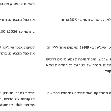
רשאית להפסיק את ההט
ל מזרק נוסף ב- 30% הנחה
אין כפל מבצעים. מזרקי
בתוקף עד 30.1.2026.
599₪ (מימוש אחד ללקוח)
לטיפול אנטי אייג'ינג 
אין כפל מבצעים. בתוקף עד 26
ות שרכשו טיפול היכרות ומעוניינים לרכוש
סדרה מלאה של 4 טיפולים. הנחה של 10% על כל הסדרות של 6
ות.
כישה ממחלקת האסתטיקה למימוש ברכישה
*תקף לחברי מועדון ו
הלקוחות של הרשת, תנ
ostumers-club-terms/