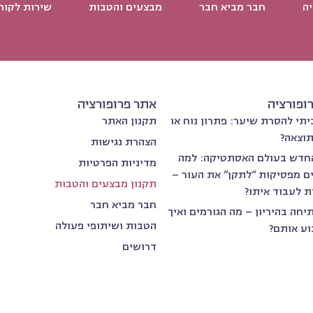
יה
חבר מביא חבר
מבצעים והטבות
שירות לקוח
רופורציה
אתר פרופורציה
תי להסרת שיער: פתרון נוח או
תקנון האתר
וצאה?
הצהרת נגישות
חדש בעולם האסתטיקה: למה
מדיניות הפרטיות
ים מפסיקות “לתקן” את העור –
תקנון מבצעים והטבות
ת לעבוד איתו?
חבר מביא חבר
יחה בהיריון – מה הגורמים ואיך
הטבות ושיתופי פעולה
וע אותם?
דרושים