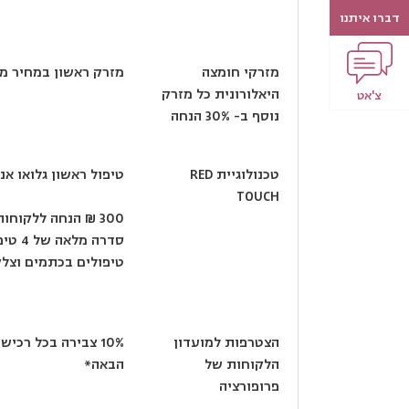
דברו איתנו
מזרקי חומצה
מזרק ראשון במחיר מלא, כ
היאלורונית כל מזרק
צ'אט
נוסף ב- 30% הנחה
טכנולוגיית RED
טיפול ראשון גלואו אנטי אייג'ינג ב- 
TOUCH
300 ₪ הנחה ללקוח
טיפולים בכתמים וצלק
הצטרפות למועדון
10% צבירה בכל ר
הלקוחות של
הבאה*
פרופורציה