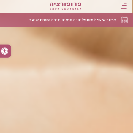
איזור אישי למטופלים- לתיאום תור להסרת שיער
פתח סרגל