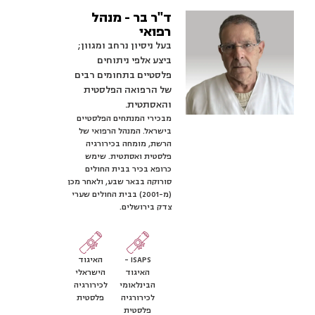
ד"ר בר - מנהל
רפואי
בעל ניסיון נרחב ומגוון;
ביצע אלפי ניתוחים
פלסטיים בתחומים רבים
של הרפואה הפלסטית
והאסתטית.
מבכירי המנתחים הפלסטיים
בישראל. המנהל הרפואי של
הרשת, מומחה בכירורגיה
פלסטית ואסתטית. שימש
כרופא בכיר בבית החולים
סורוקה בבאר שבע, ולאחר מכן
(מ-2001) בבית החולים שערי
צדק בירושלים.
ISAPS -
האיגוד
האיגוד
הישראלי
הבינלאומי
לכירורגיה
לכירורגיה
פלסטית
פלסטית