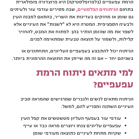
הרמת עפעפיים (בלפרופלסטיקה) היא פרוצדורה פופולארית
בתחום
הניתוחים הפלסטיים
, שבה מסירים עודפי עור ולעיתים
גם שומן או מחזקים בעדינות את השריר, בהתאם למבנה העין
ולבעיה הספציפית. המטרה היא לא "לשנות" את העיניים אלא
לשפר את מה שהזמן הותיר בהן: לפתוח את המבט, להחזיר
קלילות, ולשמור על תוצאה טבעית שמתאימה לפנים.
הניתוח יכול להתבצע בעפעפיים העליונים, התחתונים או
בשניהם יחד – אם זה מה שייתן את התוצאה ההרמונית ביותר.
למי מתאים ניתוח הרמת
עפעפיים?
הניתוח מתאים לנשים ולגברים שמרגישים שהמראה סביב
העיניים השתנה ומפריע להם, למשל:
עודפי עור בעפעף העליון מטשטשים את קפל העין
עפעפיים עליונים צנחו ויוצרים מראה כבד או עייף
שקיות מתחת לעיניים כתוצאה מעודפי שומן