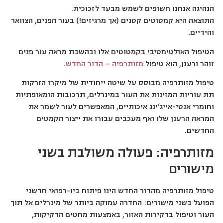
הנהיגה אנחנו חשופים לשמש מבעד לזכוכית.
התוצאה היא קמטוטים קטנים (אך מרגיזים!) בעור הפנים, הצוואר
והידיים.
הטיפול האולטימטיבי בקמטוטים אלו ובהשבת מראה עור פנים
זוהר ורענן, הוא טיפול
מזותרפיה – הדור החדש
.
טיפול מזותרפיה מבוסס על שיטה ייחודית של מיקרו הזרקות
תת עוריות המזינות את העור במינרלים, תרכובות הומאופתיות
וחומרי אנטי-אייג’ינג איכותיים, המאפשרים לעור לשמר את
המראה הרענן שלו ואף מעכבים עבורו את ייצור הקמטים
החדשים.
מזותרפיה: פעולה משולבת בשני
מישורים
טיפול מזותרפיה מהדור החדש הינו פיתוח ביו-רפואי חדשני
הפועל בשני מישורים: החדרה עמוקה ביותר של מינרלים אל תוך
העור וטיפול בדקירות האזור, באמצעות מחטים הדקיקות,