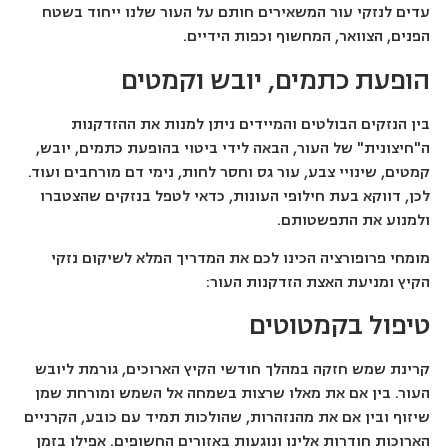
עדים לנזקי עור המשאירים חותם על העור שלנו ייחוד בשטח
הפנים, הצוואר, המחשוף וכפות הידיים.
הופעת כתמים, יובש וקמטים
בין הנזקים הבולטים והמיידים ניתן למנות את ההזדקנות
ה"חיצונית" של העור, הבאה לידי ביטוי בהופעת כתמים, יובש,
קמטים, שינויי צבע, עור גס וחסר לחות, נימי דם מורחבים ועוד.
לכן, דווקא בעת חילופי העונות, כדאי לטפל בנזקים שהצטברו
ולמנוע את התפשטותם.
מומחי פרופורציה הכינו לכם את המדריך המלא לשיקום נזקי
הקיץ ומניעת האצת הזדקנות העור:
טיפול בקמטוטים
קרינת שמש חזקה במהלך חודשי הקיץ הארוכים, גורמת ליובש
העור. בין אם את מאלו שרצות בשמחה אל השמש ומורחת שמן
שיזוף ובין אם את מהנזהרות, שהולכות תמיד עם כובע, הקרניים
הארוכות חודרות אלינו ונוגעות באזורים החשופים. אפילו בזמן