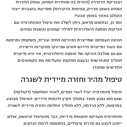
וטכניקת הדקירה (הזווית בה מוחדרת המחט, עומק החדרת
המחט באופן מדויק, צפיפות הדקירות) מסייעת בהגברת ייצור
הקולגן באזור באופן טבעי!
כמו כן, ובתאום מראש, ניתן לשלב את טיפול המזותרפיה עם
הזרקות חומצה היאלורונית למילוי קמטים והשבת נפחים.
ההזנה העמוקה שמייצרת ההזרקה התת-עורית, משקמת ומרפאה
את העור ומייצרת חידוש תאים שניזוקו מהקרינה הישירה.
אם גם שולבה הזרקה של חומצה היאלורונית, אזי היא מייצרת
תהליך התחדשות ובעצם מתקנת ומעלימה את הקמטוטים
החדשים שנוצרו.
טיפול מהיר וחזרה מיידית לשגרה
טיפול מזותרפיה יעיל לעור הפנים, לאזור המחשוף (דקולטה)
שגם הוא נפגע מאוד במהלך הקיץ ולכפות הידיים. הטיפול מבוצע
במרפאה, ללא הרדמה, ללא תהליך החלמה וחזרה מיידית לשגרה.
מזותרפיה מעניקה תוצאות מידיות, כבר מהטיפול הראשון, אולם
ייתכן לבצע גם סדרת טיפולים, בהתאמה לרמת הנזקים