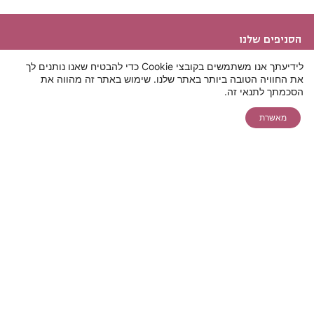
הסניפים שלנו
מועדון הלקוחות של פרופורציה
לידיעתך אנו משתמשים בקובצי Cookie כדי להבטיח שאנו נותנים לך
את החוויה הטובה ביותר באתר שלנו. שימוש באתר זה מהווה את
תאמו לעצמכם
להצעת מחיר
יצירת קשר
חבר מביא חבר
הסכמתך לתנאי זה.
צ'אט
ייעוץ בקליק
אונליין ללייזר
מבצעים והטבות
מאשרת
שיחת ייעוץ
שירות לקוחות
שירות לקוחות
חייגו 5599*
הצהרת נגישות
הסרת שיער
טיפולי אסתטיקה