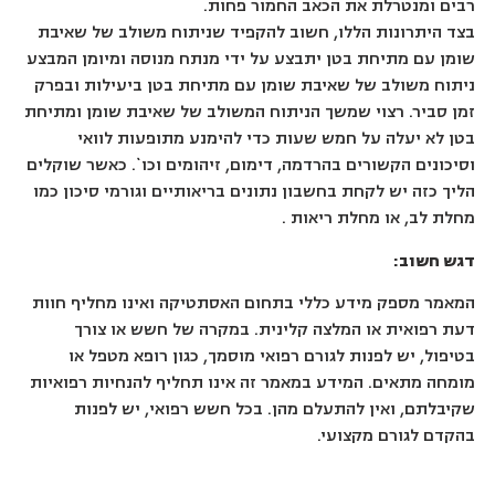
רבים ומנטרלת את הכאב החמור פחות.
בצד היתרונות הללו, חשוב להקפיד שניתוח משולב של שאיבת
שומן עם מתיחת בטן יתבצע על ידי מנתח מנוסה ומיומן המבצע
ניתוח משולב של שאיבת שומן עם מתיחת בטן ביעילות ובפרק
זמן סביר. רצוי שמשך הניתוח המשולב של שאיבת שומן ומתיחת
בטן לא יעלה על חמש שעות כדי להימנע מתופעות לוואי
וסיכונים הקשורים בהרדמה, דימום, זיהומים וכו`. כאשר שוקלים
הליך כזה יש לקחת בחשבון נתונים בריאותיים וגורמי סיכון כמו
מחלת לב, או מחלת ריאות .
דגש חשוב:
המאמר מספק מידע כללי בתחום האסתטיקה ואינו מחליף חוות
דעת רפואית או המלצה קלינית. במקרה של חשש או צורך
בטיפול, יש לפנות לגורם רפואי מוסמך, כגון רופא מטפל או
מומחה מתאים. המידע במאמר זה אינו תחליף להנחיות רפואיות
שקיבלתם, ואין להתעלם מהן. בכל חשש רפואי, יש לפנות
בהקדם לגורם מקצועי.