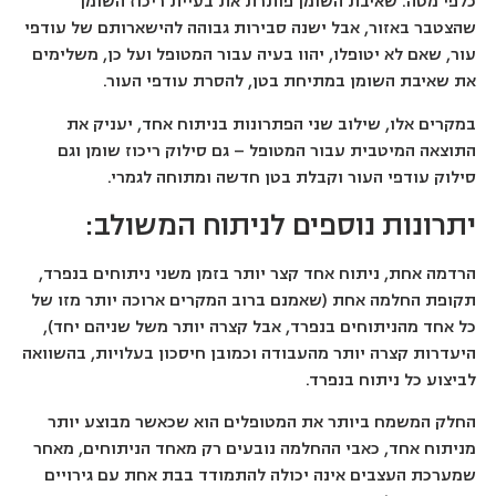
כלפי מטה. שאיבת השומן פותרת את בעיית ריכוז השומן
שהצטבר באזור, אבל ישנה סבירות גבוהה להישארותם של עודפי
עור, שאם לא יטופלו, יהוו בעיה עבור המטופל ועל כן, משלימים
את שאיבת השומן במתיחת בטן, להסרת עודפי העור.
במקרים אלו, שילוב שני הפתרונות בניתוח אחד, יעניק את
התוצאה המיטבית עבור המטופל – גם סילוק ריכוז שומן וגם
סילוק עודפי העור וקבלת בטן חדשה ומתוחה לגמרי.
יתרונות נוספים לניתוח המשולב:
הרדמה אחת, ניתוח אחד קצר יותר בזמן משני ניתוחים בנפרד,
תקופת החלמה אחת (שאמנם ברוב המקרים ארוכה יותר מזו של
כל אחד מהניתוחים בנפרד, אבל קצרה יותר משל שניהם יחד),
היעדרות קצרה יותר מהעבודה וכמובן חיסכון בעלויות, בהשוואה
לביצוע כל ניתוח בנפרד.
החלק המשמח ביותר את המטופלים הוא שכאשר מבוצע יותר
מניתוח אחד, כאבי ההחלמה נובעים רק מאחד הניתוחים, מאחר
שמערכת העצבים אינה יכולה להתמודד בבת אחת עם גירויים