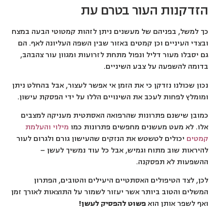
הזדקנות העור בטרם עת
כך למשל, בפניהם של מעשנים ניתן לזהות קמטוטי הבעה במצח
ובצדי העיניים וכן קמטים באזור שבין השפה העליונה לאף. הם
גם יסבלו מעור דליל ונפול מתחת לזרועות ומגוון עור צהבהב,
בדומה להשפעה על צבע השיניים.
נכון שכולנו נזדקן כי את הזמן אי אפשר לעצור, אבל בהחלט ניתן
ומומלץ לפחות לעכב את השינויים הללו על ידי הפסקת עישון.
כמובן שישנם פתרונות שהרפואה האסתטית מעניקה למצבים
אלו. לא מעט מעשנים מחפשים פתרונות כמו
מילוי והעלמת
קמטים
יכולים לטשטש את הנזקים שהעישון גורם ולגרום לעור
להיראות שוב מתוח וגמיש, אבל כל עוד נמשיך לעשן –
ההשפעות לא תפסקנה.
לכן, לצד הטיפולים האסתטיים היעילים והטובים, הפתרון
המשלים והטוב ביותר אשר יעזור לשמור על התוצאות לאורך זמן
ואף לשפר אותן הוא
פשוט להפסיק לעשן!