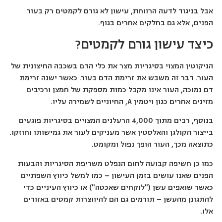
אבל בניגוד לדעה הרווחת, עישון לא גורם לקמטים רק בעור
הפנים, אלא גם בחלקים אחרים בגוף.
כיצד עישון גורם לקמטים?
הניקוטין המצוי בסיגריות מצר את כלי הדם בשכבה החיצונית של
העור. דבר זה משבש את זרימת הדם בעור. כאשר ישנה זרימת
דם נמוכה, העור אינו מקבל כמות מספקת של חמצן ורכיבים
מזינים אחרים כגון ויטמין A, החיוניים לשמירה עליו.
בנוסף, רבים מתוך 4,000 הרעלנים המצויים בסיגריות פוגעים
בייצור הקולגן והאלסטין אשר מעניקים לעור את גמישותו וחוזקו.
כתוצאה מכך, העור הופך נפול ומקומט.
כמו כן חשיפה קבועה לחום הנפלט משריפת הסיגריות והבעות
הפנים שאנו עושים בזמן העישון – כמו למשל כיווץ השפתיים
כאשר שואפים עשן ("לוקחים שאכטה") או כיווץ העיניים כדי
להתגונן מהעשן – תורמים גם הם להיווצרות קמטים באזורים
אלו.