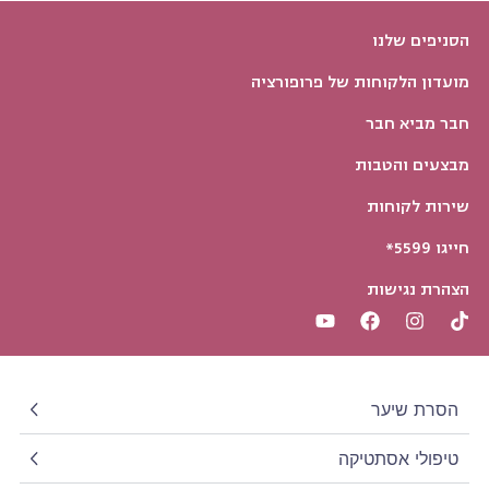
הסניפים שלנו
מועדון הלקוחות של פרופורציה
חבר מביא חבר
מבצעים והטבות
לידיעתך אנו משתמשים בקובצי Cookie כדי להבטיח שאנו נותנים לך
את החוויה הטובה ביותר באתר שלנו. שימוש באתר זה מהווה את
שירות לקוחות
הסכמתך לתנאי זה.
חייגו 5599*
מאשרת
הצהרת נגישות
הסרת שיער
טיפולי אסתטיקה