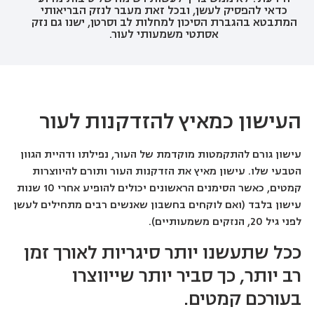
כדאי להפסיק לעשן, ובכל זאת מעבר לנזק הבריאותי
המתבטא בהגברת הסיכון למחלות לב וסרטן, ישנו גם נזק
אסתטי משמעותי לעור.
העישון כמאיץ להזדקנות לעור
עישון גורם להתקמטות מוקדמת של העור, נפילתו ודהיית הגוון
הטבעי שלו. עישון מאיץ את הזדקנות העור ותורם להיווצרות
קמטים, כאשר הסימנים הראשונים יכולים להופיע אחרי 10 שנות
עישון בלבד (ואם לוקחים בחשבון שאנשים רבים מתחילים לעשן
לפני גיל 20, הנזקים משמעותיים).
ככל שתעשנו יותר סיגריות לאורך זמן
רב יותר, כך סביר יותר שייווצרו
בעורכם קמטים.