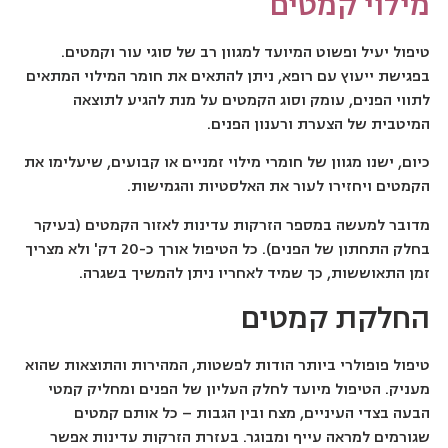
מילוי קמטים
טיפול יעיל ופשוט המיועד למגוון רב של סוגי עור וקמטים.
בפגישת ייעוץ עם רופא, ניתן להתאים את חומר המילוי המתאים
לתווי הפנים, עומק וסוג הקמטים על מנת להגיע לתוצאה
המיטבית של הצערת ורענון הפנים.
כיום, ישנו מגוון של חומרי מילוי זמניים או קבועים, שיעלימו את
הקמטים ויחזירו לעור את האלסטיות והגמישות.
מדובר למעשה במספר הזרקות עדינות לאזור הקמטים (בעיקר
בחלק התחתון של הפנים). כל הטיפול אורך כ-20 דק' ולא מצריך
זמן התאוששות, כך שמיד לאחריו ניתן להמשיך בשגרה.
החלקת קמטים
טיפול פופולרי ביותר הודות לפשטות, המהירות והתוצאות שהוא
מעניק. הטיפול מיועד לחלק העליון של הפנים ומחליק קמטי
הבעה בצדי העיניים, מצח ובין הגבות – כל אותם קמטים
שגורמים למראה עייף ומבוגר. בעזרת הזרקות עדינות אפשר