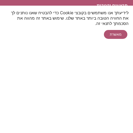
מבצעים והטבות
לידיעתך אנו משתמשים בקובצי Cookie כדי להבטיח שאנו נותנים לך
שירות לקוחות
את החוויה הטובה ביותר באתר שלנו. שימוש באתר זה מהווה את
הסכמתך לתנאי זה.
חייגו 5599*
מאשרת
הצהרת נגישות
הסרת שיער
טיפולי אסתטיקה
ניתוחים פלסטיים
בלוג
תקנונים