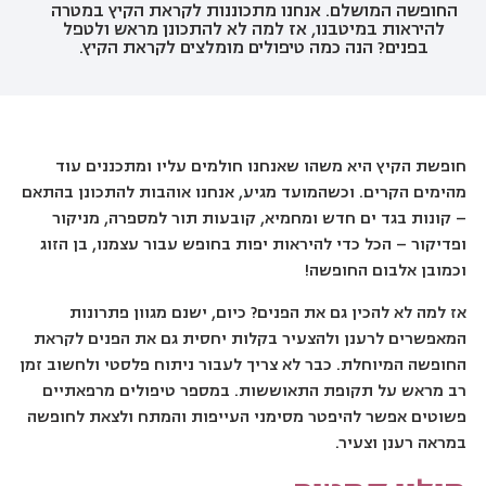
החופשה המושלם. אנחנו מתכוננות לקראת הקיץ במטרה
להיראות במיטבנו, אז למה לא להתכונן מראש ולטפל
בפנים? הנה כמה טיפולים מומלצים לקראת הקיץ.
חופשת הקיץ היא משהו שאנחנו חולמים עליו ומתכננים עוד
מהימים הקרים. וכשהמועד מגיע, אנחנו אוהבות להתכונן בהתאם
– קונות בגד ים חדש ומחמיא, קובעות תור למספרה, מניקור
ופדיקור – הכל כדי להיראות יפות בחופש עבור עצמנו, בן הזוג
וכמובן אלבום החופשה!
אז למה לא להכין גם את הפנים? כיום, ישנם מגוון פתרונות
המאפשרים לרענן ולהצעיר בקלות יחסית גם את הפנים לקראת
החופשה המיוחלת. כבר לא צריך לעבור ניתוח פלסטי ולחשוב זמן
רב מראש על תקופת התאוששות. במספר טיפולים מרפאתיים
פשוטים אפשר להיפטר מסימני העייפות והמתח ולצאת לחופשה
במראה רענן וצעיר.