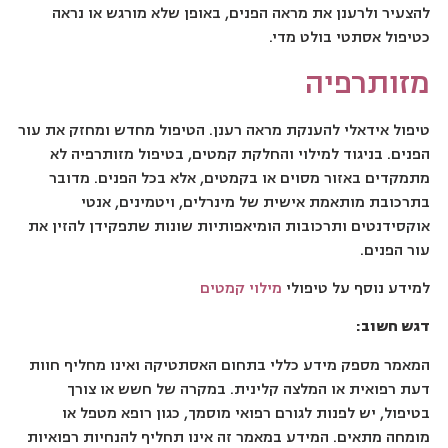
להצעיר ולרענן את מראה הפנים, באופן שלא מורגש או נראה
כטיפול אסתטי בולט מדי.
מזותרפיה
טיפול אידאלי להענקת מראה רענן. הטיפול מחדש ומחזק את עור
הפנים. בניגוד למילוי והחלקת קמטים, בטיפול מזותרפיה לא
מתמקדים באזור מסוים או בקמטים, אלא בכל הפנים. מדובר
בתרכובת מותאמת אישית של מינרלים, ויטמינים, אנטי
אוקסידנטים ותרכובות הומיאפותיות שונות שתפקידן להזין את
עור הפנים.
למידע נוסף על טיפולי
מילוי קמטים
דגש חשוב:
המאמר מספק מידע כללי בתחום האסתטיקה ואינו מחליף חוות
דעת רפואית או המלצה קלינית. במקרה של חשש או צורך
בטיפול, יש לפנות לגורם רפואי מוסמך, כגון רופא מטפל או
מומחה מתאים. המידע במאמר זה אינו תחליף להנחיות רפואיות