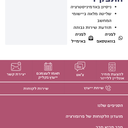
ניסיון באדמיניסטרציה
שליטה מלאה ביישומי
המחשב
תודעת שירות גבוהה
לפניה
לפניה
בוואטסאפ
באימייל
תאמו לעצמכם
להצעת מחיר
יצירת קשר
צ'אט
ייעוץ בקליק
אונליין ללייזר
שיחת ייעוץ
שירות לקוחות
הסניפים שלנו
מועדון הלקוחות של פרופורציה
חבר מביא חבר