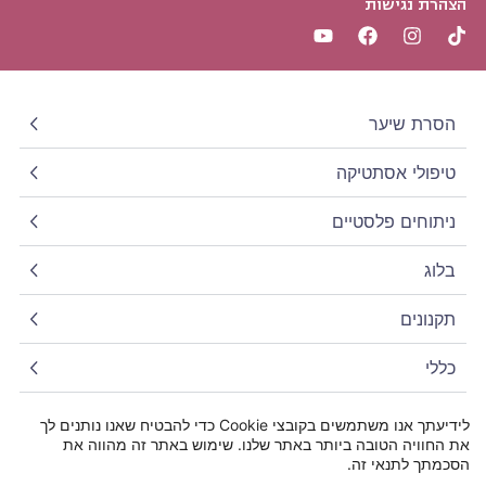
הצהרת נגישות
הסרת שיער
טיפולי אסתטיקה
ניתוחים פלסטיים
בלוג
תקנונים
כללי
פרטי התקשרות
לידיעתך אנו משתמשים בקובצי Cookie כדי להבטיח שאנו נותנים לך
את החוויה הטובה ביותר באתר שלנו. שימוש באתר זה מהווה את
תאמו לעצמכם
להצעת מחיר
יצירת קשר
הסכמתך לתנאי זה.
צ'אט
ייעוץ בקליק
אונליין ללייזר