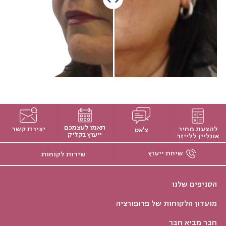
תאמו לעצמכם
להצעת מחיר
יצירת קשר
צ'אט
ייעוץ בקליק
אונליין ללייזר
שיחת ייעוץ
שירות לקוחות
הסניפים שלנו
מועדון הלקוחות של פרופורציה
חבר מביא חבר