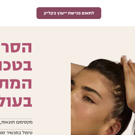
לתאום פגישת ייעוץ בקליק
הסרת
בטכנו
המת
בעול
מקסימום תוצאות, מ
טיפול במכשיר סופ