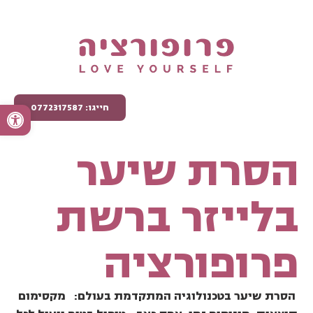
פתח סרגל
חייגו: 0772317587
הסרת שיער
בלייזר ברשת
פרופורציה
הסרת שיער בטכנולוגיה המתקדמת בעולם: מקסימום