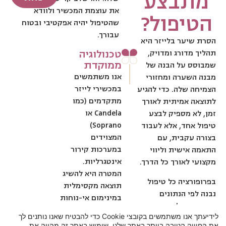
מתבצע
את עוצמת המכשיר ולוודא
הטיפול?
שהטיפול יהיה אפקטיבי ובטוח
עבורך.
הסרת שיער בלייזר היא
טכנולוגיה
תהליך מדורג ומדויק,
ממוקדת
שמבוסס על הבנה של
אנו משתמשים
מבנה השערה ומחזורי
במכשירי לייזר
הצמיחה שלה. כדי להגיע
מתקדמים (כמו
לתוצאה אמיתית לאורך
Candela או
זמן, לא מספיק לבצע
Soprano)
טיפול אחד, אלא לעבוד
המצוידים
בצורה עקבית, עם
במערכות קירור
התאמה אישית וליווי
אינטגרליות.
מקצועי לאורך כל הדרך.
המטרה היא להשיג
בפרופורציה כל טיפול
תוצאה מקסימלית
נבנה לפי הנתונים
במינימום אי-נוחות
האישיים שלך, ומתבצע
בזמן הטיפול.
לידיעתך אנו משתמשים בקובצי Cookie כדי להבטיח שאנו נותנים לך
תחת בקרה, כדי לשלב
את החוויה הטובה ביותר באתר שלנו. שימוש באתר זה מהווה את