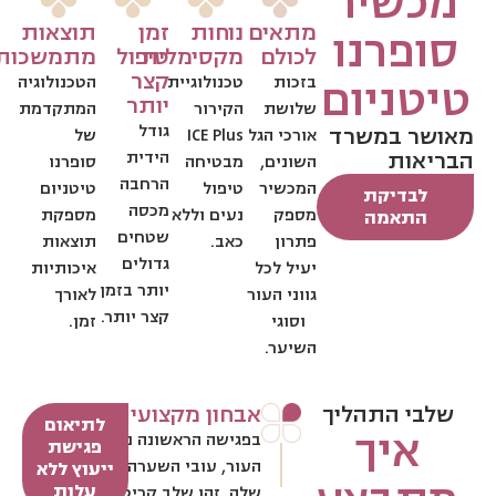
מכשיר
מתאים
נוחות
זמן
תוצאות
סופרנו
לכולם
מקסימלית
טיפול
מתמשכות
קצר
טיטניום
בזכות
טכנולוגיית
הטכנולוגיה
יותר
שלושת
הקירור
המתקדמת
גודל
מאושר במשרד
אורכי הגל
ICE Plus
של
הבריאות
הידית
השונים,
מבטיחה
סופרנו
הרחבה
המכשיר
טיפול
טיטניום
לבדיקת
מכסה
מספק
נעים וללא
מספקת
התאמה
שטחים
פתרון
כאב.
תוצאות
גדולים
יעיל לכל
איכותיות
יותר בזמן
גווני העור
לאורך
קצר יותר.
וסוגי
זמן.
השיער.
שלבי התהליך
אבחון מקצועי
לתיאום
איך
בפגישה הראשונה נאבחן את גוון
פגישת
העור, עובי השערה והצפיפות
ייעוץ ללא
עלות
שלה. זהו שלב קריטי כדי לקבוע